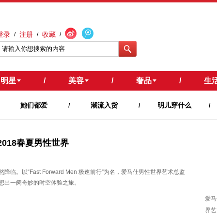
登录
注册
收藏
/
/
/
明星
/
美容
/
奢品
/
生
她们都爱
潮流入货
明儿穿什么
/
/
/
前行2018春夏男性世界
以“Fast Forward Men 极速前行”为名，爱马仕男性世界艺术总监
灵感，创想出一阕奇妙的时空体验之旅。
爱马
界艺术