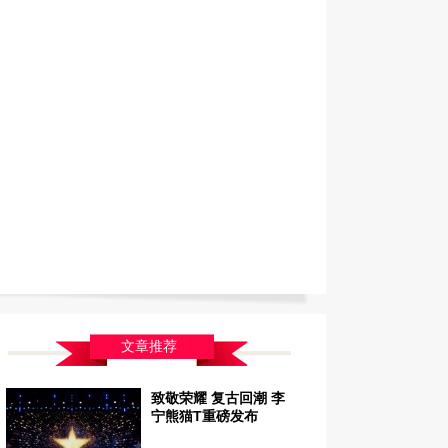
文章推荐
致敬荣耀 复古回潮 李
宁熊猫T重磅发布