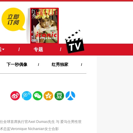
活
/
专题
/
下一秒偶像
红秀独家
/
/
新
腾
微
空
豆
人
浪
讯
信
间
瓣
人网
仕全球首席执行官Axel Dumas先生 与 爱马仕男性世
总监Veronique Nichanian女士合影