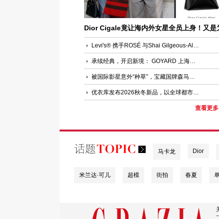
Dior Cigale竟让海内外女星全员上身！又是
何让女明星集体“锁定”？
Levi's® 携手ROSÉ 与Shai Gilgeous-Alexander共同演绎品牌全新企划“Keep it Loose”
承续经典，开启新境： GOYARD 上海国金中心精品店焕新启幕
被国际影星意外“种草”，宝藏国牌森马在线圈粉，30城包场与粉丝双向奔赴
优衣库发布2026秋冬新品，以全球都市灵感诠释LifeWear进化聚焦功能科技、版型创新与多场景适配，回应当代都市人的新舒适实穿追求
查看更多
Dior
马卡龙
米兰达·可儿
超模
街拍
春夏