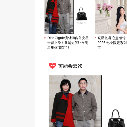
Dior Cigale竟让海内外女星
繁星低语 心意相传 M
全员上身！又是为何让女明
2026 七夕限定系
星集体“锁定”？
市