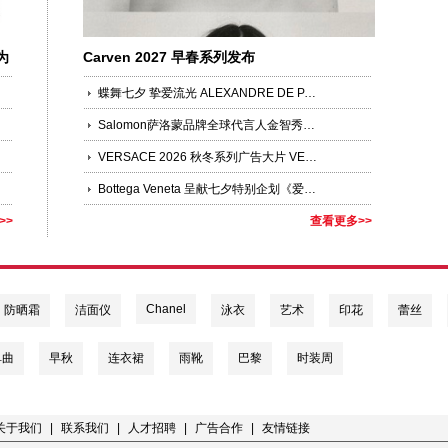
为
Carven 2027 早春系列发布
蝶舞七夕 挚爱流光 ALEXANDRE DE PARIS 臻选发饰礼赞七夕
Salomon萨洛蒙品牌全球代言人金智秀JISOO领衔演绎「多元之蓝」
VERSACE 2026 秋冬系列广告大片 VERSACE OBSESSED 第二篇章
Bottega Veneta 呈献七夕特别企划《爱意有迹》
>>
查看更多>>
Chanel
防晒霜
洁面仪
泳衣
艺术
印花
蕾丝
单曲
早秋
连衣裙
雨靴
巴黎
时装周
关于我们
|
联系我们
|
人才招聘
|
广告合作
|
友情链接