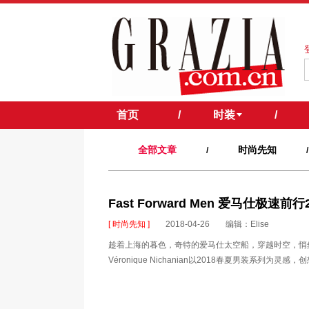
首页
/
时装
/
全部文章
时尚先知
/
/
Fast Forward Men 爱马仕极速
[ 时尚先知 ]
2018-04-26
编辑：Elise
趁着上海的暮色，奇特的爱马仕太空船，穿越时空，悄然降临。
Véronique Nichanian以2018春夏男装系列为