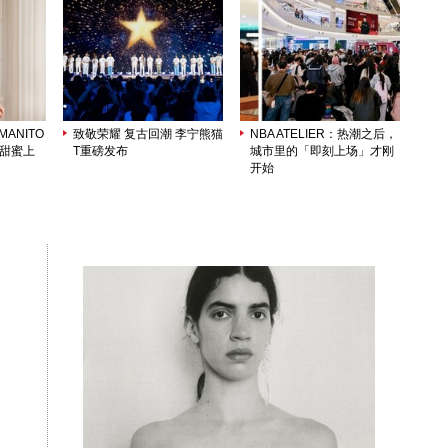
ANITO
致敬荣耀 复古回潮 李宁熊猫
NBA ATELIER：热潮之后，
列甜蜜上
T重磅发布
城市里的「即刻上场」才刚
开始