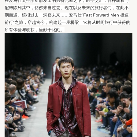
在爱马仕太空船所散发出的独特光晕之下，时空交汇：各种成衣与
配饰陈列其中，仿佛来自过去、现在以及未来的旅行者们，在此不
期而遇。
植根过去，洞察未来……爱马仕“Fast Forward Men 极速
前行”之旅，穿越古今，构建起一座桥梁，它将从时间旅行中获得的
所有体验与收获，呈献于此刻。