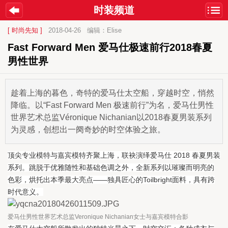
时装频道
[ 时尚先知 ]
2018-04-26
编辑：Elise
Fast Forward Men 爱马仕极速前行2018春夏
男性世界
趁着上海的暮色，奇特的爱马仕太空船，穿越时空，悄然
降临。以“Fast Forward Men 极速前行”为名，爱马仕男性
世界艺术总监Véronique Nichanian以2018春夏男装系列
为灵感，创想出一阕奇妙的时空体验之旅。
顶尖专业模特与嘉宾模特齐聚上海，联袂演绎爱马仕 2018 春夏男装
系列。跳脱于优雅随性和基础色调之外，全新系列以璀璨而明亮的
色彩，烘托出本季最大亮点——独具匠心的Toilbright面料，具有跨
时代意义。
爱马仕男性世界艺术总监Veronique Nichanian女士与嘉宾模特合影