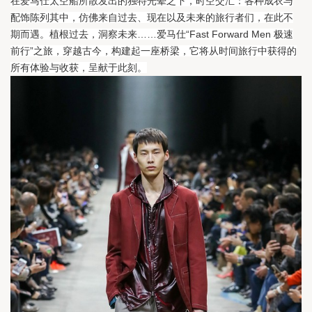
在爱马仕太空船所散发出的独特光晕之下，时空交汇：各种成衣与
配饰陈列其中，仿佛来自过去、现在以及未来的旅行者们，在此不
期而遇。
植根过去，洞察未来……爱马仕“Fast Forward Men 极速
前行”之旅，穿越古今，构建起一座桥梁，它将从时间旅行中获得的
所有体验与收获，呈献于此刻。