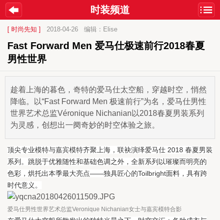
时装频道
[ 时尚先知 ]
2018-04-26
编辑：Elise
Fast Forward Men 爱马仕极速前行2018春夏
男性世界
趁着上海的暮色，奇特的爱马仕太空船，穿越时空，悄然
降临。以“Fast Forward Men 极速前行”为名，爱马仕男性
世界艺术总监Véronique Nichanian以2018春夏男装系列
为灵感，创想出一阕奇妙的时空体验之旅。
顶尖专业模特与嘉宾模特齐聚上海，联袂演绎爱马仕 2018 春夏男装
系列。跳脱于优雅随性和基础色调之外，全新系列以璀璨而明亮的
色彩，烘托出本季最大亮点——独具匠心的Toilbright面料，具有跨
时代意义。
爱马仕男性世界艺术总监Veronique Nichanian女士与嘉宾模特合影