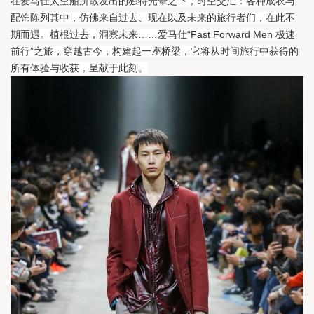
在爱马仕太空船所散发出的独特光晕之下，时空交汇：各种成衣与
配饰陈列其中，仿佛来自过去、现在以及未来的旅行者们，在此不
期而遇。
植根过去，洞察未来……爱马仕“Fast Forward Men 极速
前行”之旅，穿越古今，构建起一座桥梁，它将从时间旅行中获得的
所有体验与收获，呈献于此刻。