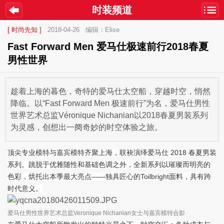
时装频道
[ 时尚先知 ]
2018-04-26
编辑：Elise
Fast Forward Men 爱马仕极速前行2018春夏
男性世界
趁着上海的暮色，奇特的爱马仕太空船，穿越时空，悄然
降临。以“Fast Forward Men 极速前行”为名，爱马仕男性
世界艺术总监Véronique Nichanian以2018春夏男装系列
为灵感，创想出一阕奇妙的时空体验之旅。
顶尖专业模特与嘉宾模特齐聚上海，联袂演绎爱马仕 2018 春夏男装
系列。跳脱于优雅随性和基础色调之外，全新系列以璀璨而明亮的
色彩，烘托出本季最大亮点——独具匠心的Toilbright面料，具有跨
时代意义。
爱马仕男性世界艺术总监Veronique Nichanian女士与嘉宾模特合影