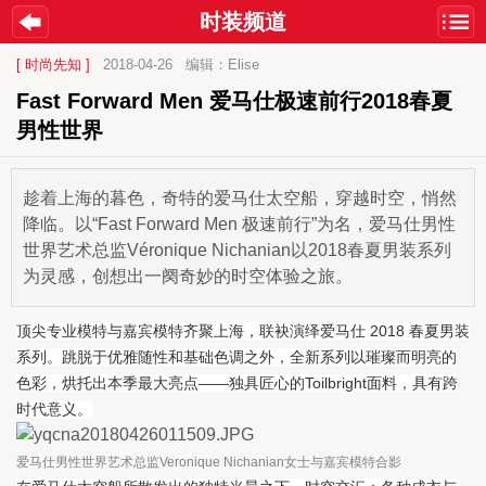
时装频道
[ 时尚先知 ]
2018-04-26
编辑：Elise
Fast Forward Men 爱马仕极速前行2018春夏
男性世界
趁着上海的暮色，奇特的爱马仕太空船，穿越时空，悄然
降临。以“Fast Forward Men 极速前行”为名，爱马仕男性
世界艺术总监Véronique Nichanian以2018春夏男装系列
为灵感，创想出一阕奇妙的时空体验之旅。
顶尖专业模特与嘉宾模特齐聚上海，联袂演绎爱马仕 2018 春夏男装
系列。跳脱于优雅随性和基础色调之外，全新系列以璀璨而明亮的
色彩，烘托出本季最大亮点——独具匠心的Toilbright面料，具有跨
时代意义。
爱马仕男性世界艺术总监Veronique Nichanian女士与嘉宾模特合影