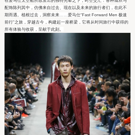
在爱马仕太空船所散发出的独特光晕之下，时空交汇：各种成衣与
配饰陈列其中，仿佛来自过去、现在以及未来的旅行者们，在此不
期而遇。
植根过去，洞察未来……爱马仕“Fast Forward Men 极速
前行”之旅，穿越古今，构建起一座桥梁，它将从时间旅行中获得的
所有体验与收获，呈献于此刻。