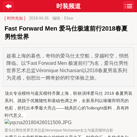
时装频道
[ 时尚先知 ]
2018-04-26
编辑：Elise
Fast Forward Men 爱马仕极速前行2018春夏
男性世界
趁着上海的暮色，奇特的爱马仕太空船，穿越时空，悄然
降临。以“Fast Forward Men 极速前行”为名，爱马仕男性
世界艺术总监Véronique Nichanian以2018春夏男装系列
为灵感，创想出一阕奇妙的时空体验之旅。
顶尖专业模特与嘉宾模特齐聚上海，联袂演绎爱马仕 2018 春夏男装
系列。跳脱于优雅随性和基础色调之外，全新系列以璀璨而明亮的
色彩，烘托出本季最大亮点——独具匠心的Toilbright面料，具有跨
时代意义。
爱马仕男性世界艺术总监Veronique Nichanian女士与嘉宾模特合影