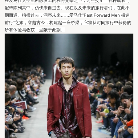
在爱马仕太空船所散发出的独特光晕之下，时空交汇：各种成衣与
配饰陈列其中，仿佛来自过去、现在以及未来的旅行者们，在此不
期而遇。
植根过去，洞察未来……爱马仕“Fast Forward Men 极速
前行”之旅，穿越古今，构建起一座桥梁，它将从时间旅行中获得的
所有体验与收获，呈献于此刻。