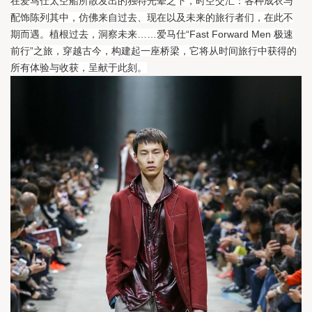
在爱马仕太空船所散发出的独特光晕之下，时空交汇：各种成衣与
配饰陈列其中，仿佛来自过去、现在以及未来的旅行者们，在此不
期而遇。
植根过去，洞察未来……爱马仕“Fast Forward Men 极速
前行”之旅，穿越古今，构建起一座桥梁，它将从时间旅行中获得的
所有体验与收获，呈献于此刻。