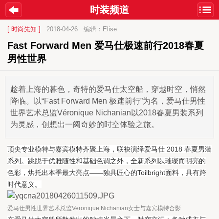
时装频道
[ 时尚先知 ]
2018-04-26
编辑：Elise
Fast Forward Men 爱马仕极速前行2018春夏
男性世界
趁着上海的暮色，奇特的爱马仕太空船，穿越时空，悄然
降临。以“Fast Forward Men 极速前行”为名，爱马仕男性
世界艺术总监Véronique Nichanian以2018春夏男装系列
为灵感，创想出一阕奇妙的时空体验之旅。
顶尖专业模特与嘉宾模特齐聚上海，联袂演绎爱马仕 2018 春夏男装
系列。跳脱于优雅随性和基础色调之外，全新系列以璀璨而明亮的
色彩，烘托出本季最大亮点——独具匠心的Toilbright面料，具有跨
时代意义。
爱马仕男性世界艺术总监Veronique Nichanian女士与嘉宾模特合影