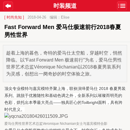
时装频道
[ 时尚先知 ]
2018-04-26
编辑：Elise
Fast Forward Men 爱马仕极速前行2018春夏
男性世界
趁着上海的暮色，奇特的爱马仕太空船，穿越时空，悄然
降临。以“Fast Forward Men 极速前行”为名，爱马仕男性
世界艺术总监Véronique Nichanian以2018春夏男装系列
为灵感，创想出一阕奇妙的时空体验之旅。
顶尖专业模特与嘉宾模特齐聚上海，联袂演绎爱马仕 2018 春夏男装
系列。跳脱于优雅随性和基础色调之外，全新系列以璀璨而明亮的
色彩，烘托出本季最大亮点——独具匠心的Toilbright面料，具有跨
时代意义。
爱马仕男性世界艺术总监Veronique Nichanian女士与嘉宾模特合影