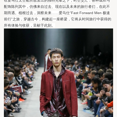
在爱马仕太空船所散发出的独特光晕之下，时空交汇：各种成衣与
配饰陈列其中，仿佛来自过去、现在以及未来的旅行者们，在此不
期而遇。
植根过去，洞察未来……爱马仕“Fast Forward Men 极速
前行”之旅，穿越古今，构建起一座桥梁，它将从时间旅行中获得的
所有体验与收获，呈献于此刻。