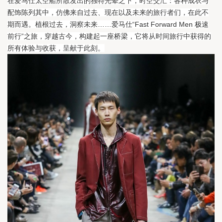
在爱马仕太空船所散发出的独特光晕之下，时空交汇：各种成衣与
配饰陈列其中，仿佛来自过去、现在以及未来的旅行者们，在此不
期而遇。
植根过去，洞察未来……爱马仕“Fast Forward Men 极速
前行”之旅，穿越古今，构建起一座桥梁，它将从时间旅行中获得的
所有体验与收获，呈献于此刻。