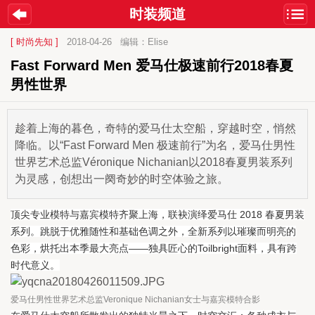
时装频道
[ 时尚先知 ]
2018-04-26
编辑：Elise
Fast Forward Men 爱马仕极速前行2018春夏
男性世界
趁着上海的暮色，奇特的爱马仕太空船，穿越时空，悄然
降临。以“Fast Forward Men 极速前行”为名，爱马仕男性
世界艺术总监Véronique Nichanian以2018春夏男装系列
为灵感，创想出一阕奇妙的时空体验之旅。
顶尖专业模特与嘉宾模特齐聚上海，联袂演绎爱马仕 2018 春夏男装
系列。跳脱于优雅随性和基础色调之外，全新系列以璀璨而明亮的
色彩，烘托出本季最大亮点——独具匠心的Toilbright面料，具有跨
时代意义。
爱马仕男性世界艺术总监Veronique Nichanian女士与嘉宾模特合影